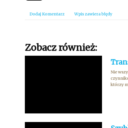
Dodaj Komentarz
Wpis zawiera błędy
Zobacz również:
Tran
Nie wszy
czynnikó
którzy m