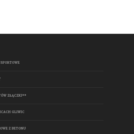
NSPORTOWE
Y
TÓW ZŁĄCZKI**
ICACH GLIWIC
HOWE Z BETONU