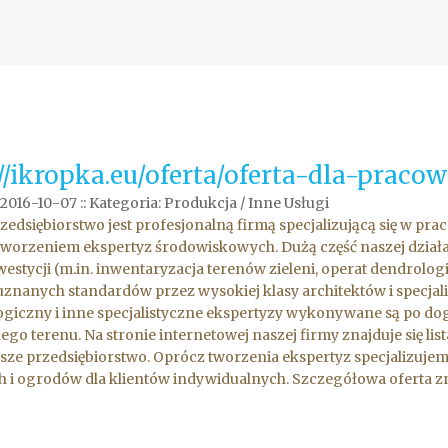
://ikropka.eu/oferta/oferta-dla-praco
 2016-10-07
::
Kategoria: Produkcja / Inne Usługi
zedsiębiorstwo jest profesjonalną firmą specjalizującą się w 
i tworzeniem ekspertyz środowiskowych. Dużą część naszej działa
westycji (m.in. inwentaryzacja terenów zieleni, operat dendrolo
znanych standardów przez wysokiej klasy architektów i specjal
giczny i inne specjalistyczne ekspertyzy wykonywane są po dog
ego terenu. Na stronie internetowej naszej firmy znajduje się
sze przedsiębiorstwo. Oprócz tworzenia ekspertyz specjalizuj
h i ogrodów dla klientów indywidualnych. Szczegółowa oferta zna