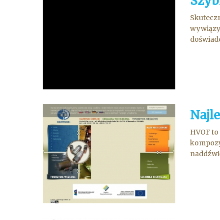
Szyb
Skuteczn
wywiązyw
doświadc
Najl
HVOF to 
kompozyt
naddźwię