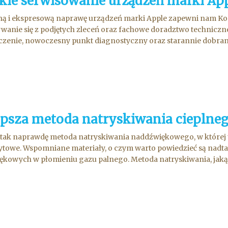
kie serwisowanie urządzeń marki Ap
ą i ekspresową naprawę urządzeń marki Apple zapewni nam Kom
anie się z podjętych zleceń oraz fachowe doradztwo techniczne
zenie, nowoczesny punkt diagnostyczny oraz starannie dobran
epsza metoda natryskiwania cieplne
tak naprawdę metoda natryskiwania naddźwiękowego, w której t
owe. Wspomniane materiały, o czym warto powiedzieć są nadtap
kowych w płomieniu gazu palnego. Metoda natryskiwania, jaką je