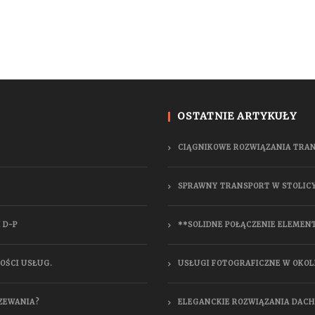
OSTATNIE ARTYKUŁY
CIĄGNIKOWE ROZWIĄZANIA TRA
SPRAWNY TRANSPORT W STOLIC
 D-P
**SOLIDNE POŁĄCZENIE ELEMEN
OŚCI USŁUG.
USŁUGI FOTOGRAFICZNE W OKOL
ZEWANIA?
ELEGANCKIE ROZWIĄZANIA DAC