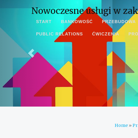
Nowoczesne usługi w zak
START
BANKOWOŚĆ
PRZEBUDOWA
PUBLIC RELATIONS
ĆWICZENIA
PR
Home
»
Pr