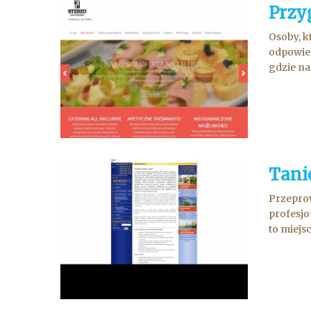
Przy
Osoby, k
odpowied
gdzie na
Tani
Przeprow
profesjo
to miejsc