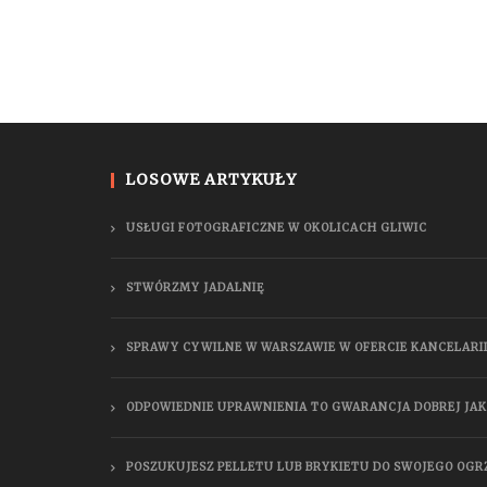
LOSOWE ARTYKUŁY
USŁUGI FOTOGRAFICZNE W OKOLICACH GLIWIC
STWÓRZMY JADALNIĘ
SPRAWY CYWILNE W WARSZAWIE W OFERCIE KANCELARII
ODPOWIEDNIE UPRAWNIENIA TO GWARANCJA DOBREJ JAK
POSZUKUJESZ PELLETU LUB BRYKIETU DO SWOJEGO OGR