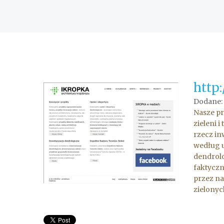
http
Dodane:
Nasze pr
zieleni 
rzecz in
według u
dendrolo
faktyczn
przez na
zielonyc