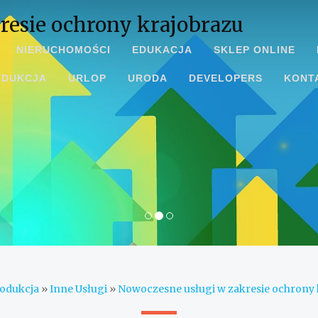
resie ochrony krajobrazu
NIERUCHOMOŚCI
EDUKACJA
SKLEP ONLINE
ODUKCJA
URLOP
URODA
DEVELOPERS
KONT
odukcja
»
Inne Usługi
»
Nowoczesne usługi w zakresie ochrony 