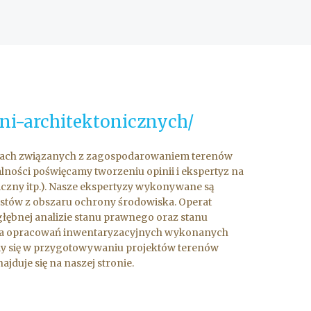
wni-architektonicznych/
pracach związanych z zagospodarowaniem terenów
lności poświęcamy tworzeniu opinii i ekspertyz na
giczny itp.). Nasze ekspertyzy wykonywane są
istów z obszaru ochrony środowiska. Operat
łębnej analizie stanu prawnego oraz stanu
 lista opracowań inwentaryzacyjnych wykonanych
emy się w przygotowywaniu projektów terenów
jduje się na naszej stronie.