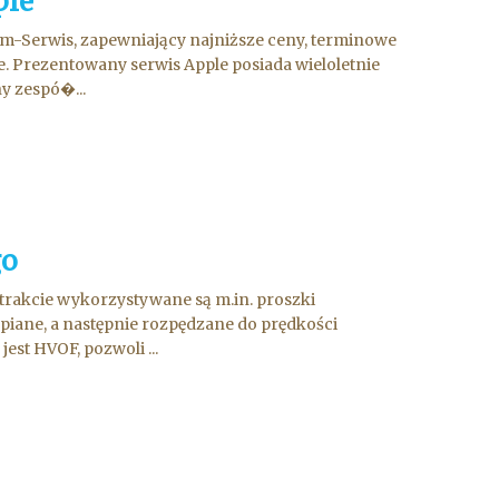
ple
-Serwis, zapewniający najniższe ceny, terminowe
. Prezentowany serwis Apple posiada wieloletnie
y zespó�...
go
rakcie wykorzystywane są m.in. proszki
iane, a następnie rozpędzane do prędkości
st HVOF, pozwoli ...