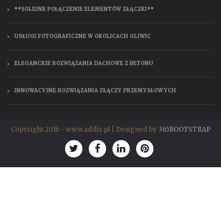
**SOLIDNE POŁĄCZENIE ELEMENTÓW ZŁĄCZKI**
USŁUGI FOTOGRAFICZNE W OKOLICACH GLIWIC
ELEGANCKIE ROZWIĄZANIA DACHOWE Z BETONU
INNOWACYJNE ROZWIĄZANIA ZŁĄCZY PRZEMYSŁOWYCH
Copyright 2016 - www.addis.pl | Designed by
365BOOTSTRAP