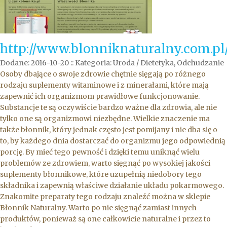
http://www.blonniknaturalny.com.pl
Dodane: 2016-10-20
::
Kategoria: Uroda / Dietetyka, Odchudzanie
Osoby dbające o swoje zdrowie chętnie sięgają po różnego
rodzaju suplementy witaminowe i z minerałami, które mają
zapewnić ich organizmom prawidłowe funkcjonowanie.
Substancje te są oczywiście bardzo ważne dla zdrowia, ale nie
tylko one są organizmowi niezbędne. Wielkie znaczenie ma
także błonnik, który jednak często jest pomijany i nie dba się o
to, by każdego dnia dostarczać do organizmu jego odpowiednią
porcję. By mieć tego pewność i dzięki temu uniknąć wielu
problemów ze zdrowiem, warto sięgnąć po wysokiej jakości
suplementy błonnikowe, które uzupełnią niedobory tego
składnika i zapewnią właściwe działanie układu pokarmowego.
Znakomite preparaty tego rodzaju znaleźć można w sklepie
Błonnik Naturalny. Warto po nie sięgnąć zamiast innych
produktów, ponieważ są one całkowicie naturalne i przez to