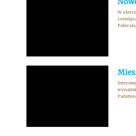
Nowo
W oferci
rozwiąza
Polecana
Miesz
Interesu
wynajmie
Państwo 