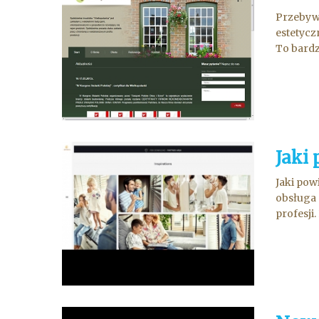
Przebywa
estetycz
To bardz
Jaki
Jaki pow
obsługa 
profesji