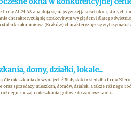
czesne okna w konkurencyjnej ceni
e firmy ALGLAS znajdują się najwyższej jakości okna, których
nia charakteryzują się atrakcyjnym wyglądem i dlatego świetni
 stolarka aluminiowa (Kraków) charakteryzuje się wytrzymałośc
kania, domy, działki, lokale...
ją Cię mieszkania do wynajęcia? Białystok to siedziba firmy Nieru
 oraz sprzedaży mieszkań, domów, działek, a także różnego rodza
różnego rodzaju mieszkania gotowe do zamieszkania...