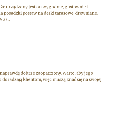
że urządzony jest on wygodnie, gustownie i
ć na posadzki postaw na deski tarasowe, drewniane.
as...
ć naprawdę dobrze zaopatrzony. Warto, aby jego
doradzają klientom, więc muszą znać się na swojej