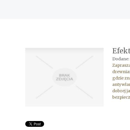
Efek
Dodane: 
Zaprasza
drewnian
gdzie zn
antywłam
dobrej j
bezpiecz