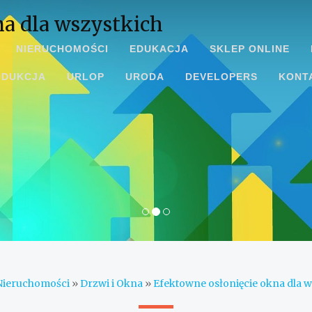
na dla wszystkich
NIERUCHOMOŚCI
EDUKACJA
SKLEP ONLINE
ODUKCJA
URLOP
URODA
DEVELOPERS
KONT
Nieruchomości
»
Drzwi i Okna
»
Efektowne osłonięcie okna dla w