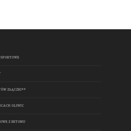
NSPORTOWE
Y
TÓW ZŁĄCZKI**
ICACH GLIWIC
HOWE Z BETONU