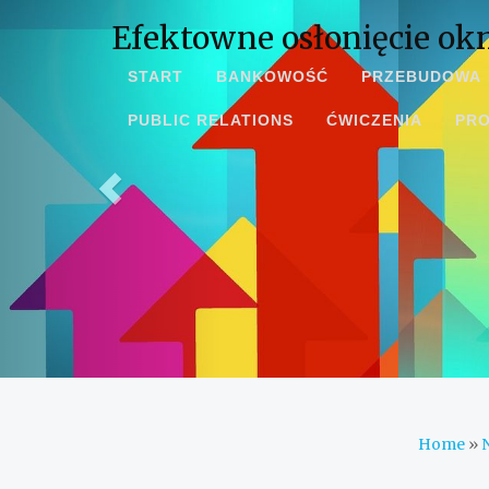
Efektowne osłonięcie ok
START
BANKOWOŚĆ
PRZEBUDOWA
PUBLIC RELATIONS
ĆWICZENIA
PR
Home
»