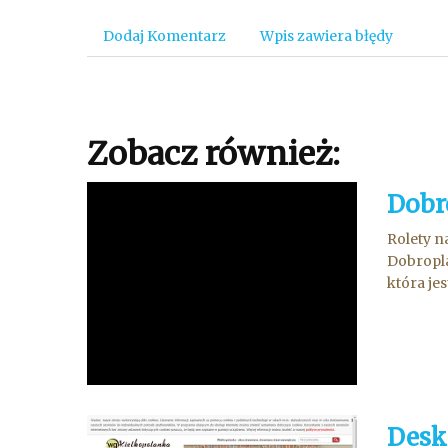
Dodaj Komentarz
Wpis zawiera błędy
Zobacz również:
Dobr
Rolety n
Dobropla
która je
Desk