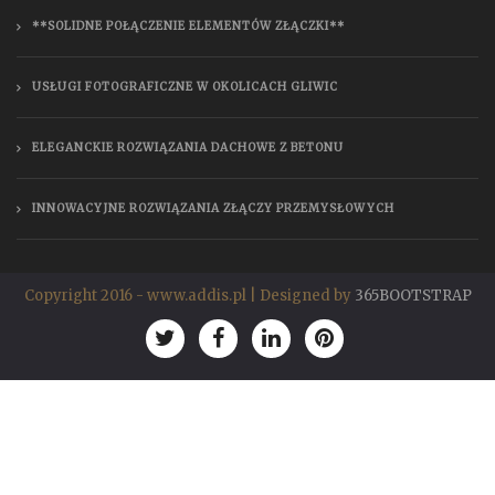
**SOLIDNE POŁĄCZENIE ELEMENTÓW ZŁĄCZKI**
USŁUGI FOTOGRAFICZNE W OKOLICACH GLIWIC
ELEGANCKIE ROZWIĄZANIA DACHOWE Z BETONU
INNOWACYJNE ROZWIĄZANIA ZŁĄCZY PRZEMYSŁOWYCH
Copyright 2016 - www.addis.pl | Designed by
365BOOTSTRAP