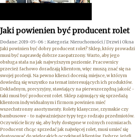
Jaki powienien być producent rolet
Dodane: 2019-05-06
::
Kategoria: Nieruchomości / Drzwi i Okna
Jaki powinien być dobry producent rolet? Sklep, który prowadzi
musi być naprawdę dobrze zaopatrzony. Warto, aby jego
obsługa stała na jak najwyższym poziomie. Pracownicy
przecież fachowo doradzają klientom, więc muszą znać się na
swojej profesji. Na pewno klienci docenią miejsce, w którym
dowiedzą się wszystko na temat interesujących ich produktów.
Dokładnym, precyzyjny, stawiający na pierwszorzędną jakość -
taki musi być producent rolet. Sklep zajmujący się sprzedażą
klientom indywidualnym i firmom powinien mieć
wszechstronny asortymenty. Rolety klasyczne, rzymskie czy
bambusowe - to najważniejsze typy tego rodzaju przedmiotów.
Oczywiście liczy się, aby były dostępne w rożnych rozmiarach.
Producent chcąc sprzedać jak najwięcej rolet, musi umieć się
dostosować do wielorakich oczekiwań klientów. Dobrze, jeżeli