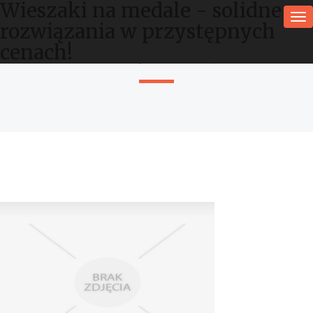
Wieszaki na medale - solidne
To
rozwiązania w przystępnych
na
Home
»
Sklep Online
»
Wyposażenie Wnętrz
»
Wieszaki na
cenach!
medale - solidne rozwiązania w przystępnych cenach!