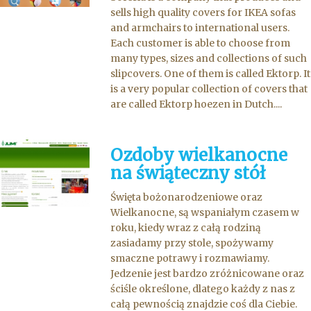
sells high quality covers for IKEA sofas
and armchairs to international users.
Each customer is able to choose from
many types, sizes and collections of such
slipcovers. One of them is called Ektorp. It
is a very popular collection of covers that
are called Ektorp hoezen in Dutch....
Ozdoby wielkanocne
na świąteczny stół
Święta bożonarodzeniowe oraz
Wielkanocne, są wspaniałym czasem w
roku, kiedy wraz z całą rodziną
zasiadamy przy stole, spożywamy
smaczne potrawy i rozmawiamy.
Jedzenie jest bardzo zróżnicowane oraz
ściśle określone, dlatego każdy z nas z
całą pewnością znajdzie coś dla Ciebie.