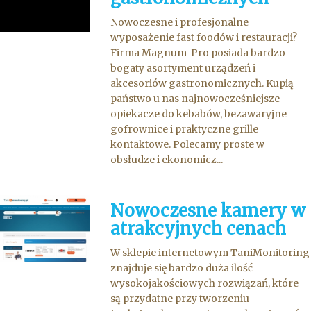
Nowoczesne i profesjonalne
wyposażenie fast foodów i restauracji?
Firma Magnum-Pro posiada bardzo
bogaty asortyment urządzeń i
akcesoriów gastronomicznych. Kupią
państwo u nas najnowocześniejsze
opiekacze do kebabów, bezawaryjne
gofrownice i praktyczne grille
kontaktowe. Polecamy proste w
obsłudze i ekonomicz...
Nowoczesne kamery w
atrakcyjnych cenach
W sklepie internetowym TaniMonitoring
znajduje się bardzo duża ilość
wysokojakościowych rozwiązań, które
są przydatne przy tworzeniu