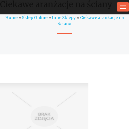
Ciekawe aranżacje na ściany
To
na
Home
»
Sklep Online
»
Inne Sklepy
»
Ciekawe aranżacje na
ściany