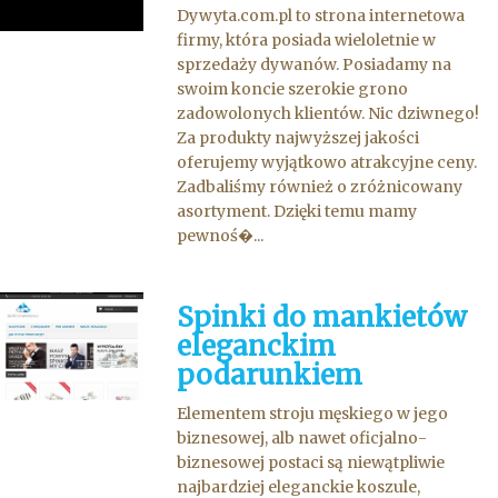
Dywyta.com.pl to strona internetowa
firmy, która posiada wieloletnie w
sprzedaży dywanów. Posiadamy na
swoim koncie szerokie grono
zadowolonych klientów. Nic dziwnego!
Za produkty najwyższej jakości
oferujemy wyjątkowo atrakcyjne ceny.
Zadbaliśmy również o zróżnicowany
asortyment. Dzięki temu mamy
pewnoś�...
Spinki do mankietów
eleganckim
podarunkiem
Elementem stroju męskiego w jego
biznesowej, alb nawet oficjalno-
biznesowej postaci są niewątpliwie
najbardziej eleganckie koszule,