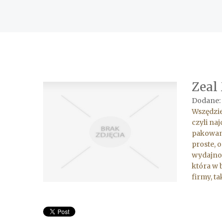
Zeal
Dodane:
Wszędzi
czyli na
pakowane
proste, 
wydajnoś
która w 
firmy, t