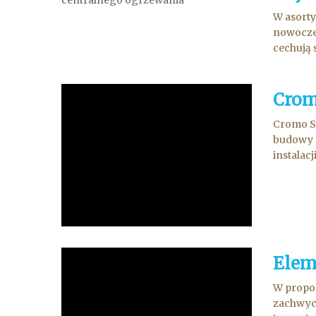
W asorty
nowoczes
cechują 
Crom
Cromo St
budowy s
instalacj
Elem
W propoz
zachwyc