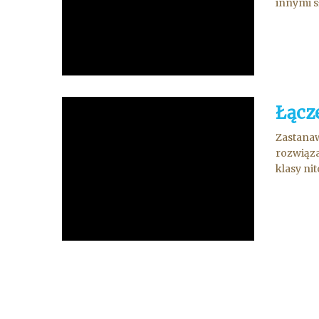
innymi s
Łącz
Zastanaw
rozwiąza
klasy ni