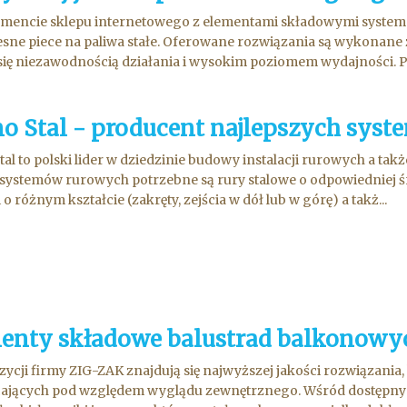
mencie sklepu internetowego z elementami składowymi system
ne piece na paliwa stałe. Oferowane rozwiązania są wykonane z 
się niezawodnością działania i wysokim poziomem wydajności. 
o Stal - producent najlepszych sys
al to polski lider w dziedzinie budowy instalacji rurowych a t
ystemów rurowych potrzebne są rury stalowe o odpowiedniej śr
i o różnym kształcie (zakręty, zejścia w dół lub w górę) a takż...
enty składowe balustrad balkonowy
ycji firmy ZIG-ZAK znajdują się najwyższej jakości rozwiązania,
ających pod względem wyglądu zewnętrznego. Wśród dostępnyc