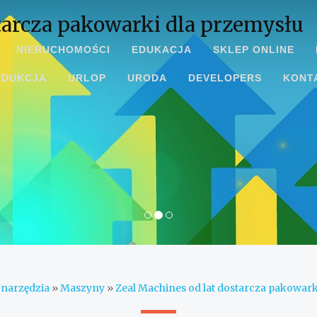
tarcza pakowarki dla przemysłu
NIERUCHOMOŚCI
EDUKACJA
SKLEP ONLINE
ODUKCJA
URLOP
URODA
DEVELOPERS
KONT
onarzędzia
»
Maszyny
»
Zeal Machines od lat dostarcza pakowark