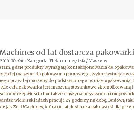
 Machines od lat dostarcza pakowark
 2016-10-06
::
Kategoria: Elektronarzędzia / Maszyny
e tam, gdzie produkty wymagają konfekcjonowania do opakowań
jczęściej maszyna do pakowania pionowego, wykorzystujące w sw
go przez lej maszyny do podstawionego poniżej opakowania. O 
o tyle cała pakowarka jest maszyną stosunkowo skomplikowaną i 
ci roboczej. Musi to być także maszyna niezawodna i niepowodu
bardzo wielu zakładach pracuje 24 godziny na dobę. Budową ta
akie jak Zeal Machines, która od lat dostarcza pakowarki dla prze