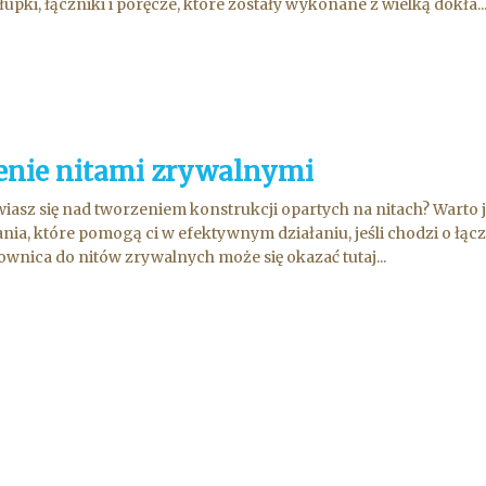
łupki, łączniki i poręcze, które zostały wykonane z wielką dokła..
enie nitami zrywalnymi
iasz się nad tworzeniem konstrukcji opartych na nitach? Warto j
nia, które pomogą ci w efektywnym działaniu, jeśli chodzi o łącz
townica do nitów zrywalnych może się okazać tutaj...