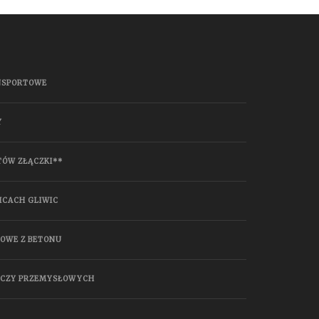
NSPORTOWE
Y
TÓW ZŁĄCZKI**
ICACH GLIWIC
HOWE Z BETONU
ĄCZY PRZEMYSŁOWYCH