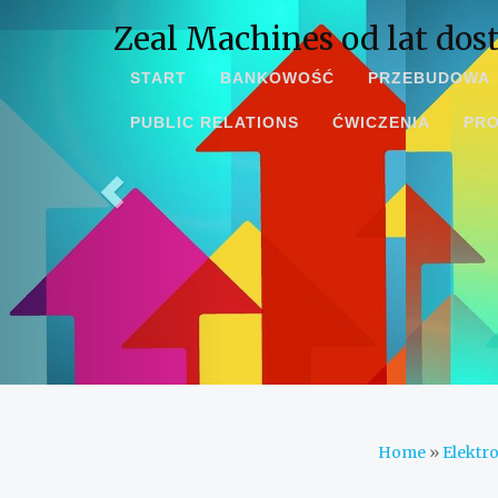
Zeal Machines od lat dos
START
BANKOWOŚĆ
PRZEBUDOWA
PUBLIC RELATIONS
ĆWICZENIA
PR
Home
»
Elektr