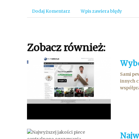
Dodaj Komentarz
Wpis zawiera błędy
Zobacz również:
Wybó
Sami pew
innych c
współprac
Najw