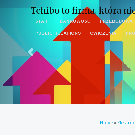
Tchibo to firma, która ni
START
BANKOWOŚĆ
PRZEBUDOWA
PUBLIC RELATIONS
ĆWICZENIA
PR
Home
»
Elektro