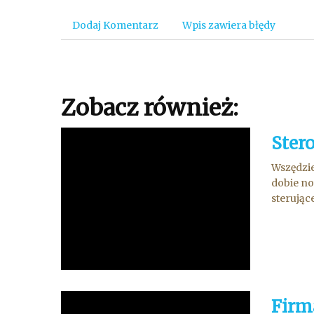
Dodaj Komentarz
Wpis zawiera błędy
Zobacz również:
Ster
Wszędzie
dobie no
sterując
Firm