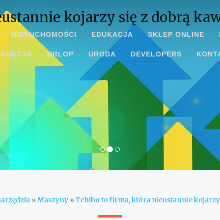
eustannie kojarzy się z dobrą ka
NIERUCHOMOŚCI
EDUKACJA
SKLEP ONLINE
ODUKCJA
URLOP
URODA
DEVELOPERS
KONT
narzędzia
»
Maszyny
»
Tchibo to firma, która nieustannie kojarzy