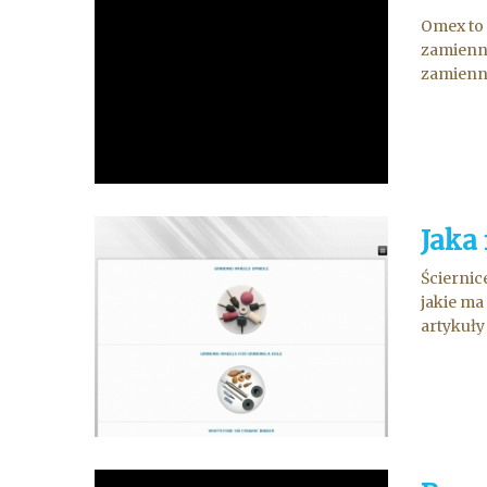
Omex to 
zamienny
zamienne
Jaka
Ściernic
jakie ma
artykuły 