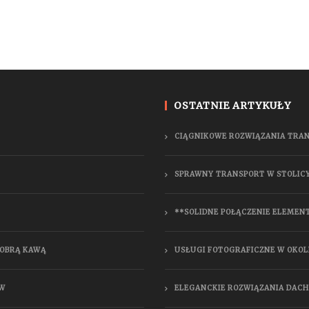
OSTATNIE ARTYKUŁY
CIĄGNIKOWE ROZWIĄZANIA TRA
SPRAWNY TRANSPORT W STOLIC
**SOLIDNE POŁĄCZENIE ELEMEN
DOBRĄ KAWĄ
USŁUGI FOTOGRAFICZNE W OKOL
ÓW
ELEGANCKIE ROZWIĄZANIA DAC