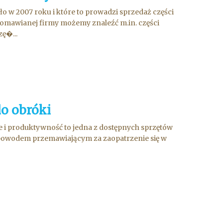
o w 2007 roku i które to prowadzi sprzedaż części
omawianej firmy możemy znaleźć m.in. części
ę�...
do obróki
kże i produktywność to jedna z dostępnych sprzętów
 powodem przemawiającym za zaopatrzenie się w