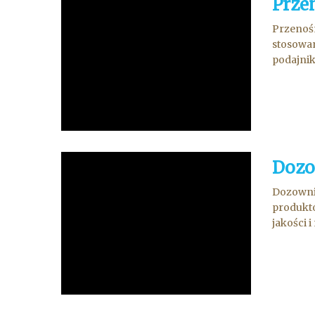
Prze
Przenośn
stosowan
podajniki
Dozo
Dozownik
produktó
jakości 