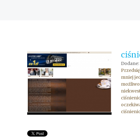
ciśn
Dodane: 
Przedsię
mniej je
możliwoś
niekwest
ciśnieni
oczekiwa
ciśnieni