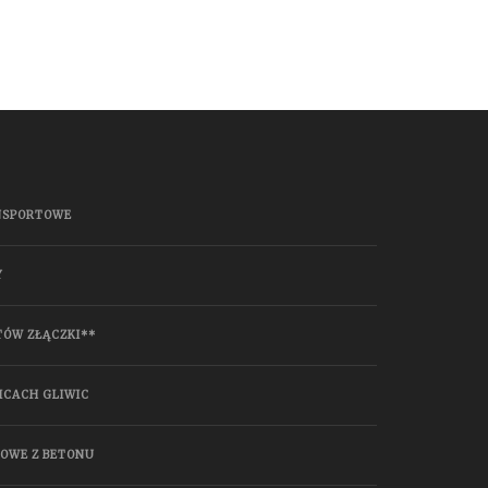
NSPORTOWE
Y
TÓW ZŁĄCZKI**
ICACH GLIWIC
HOWE Z BETONU