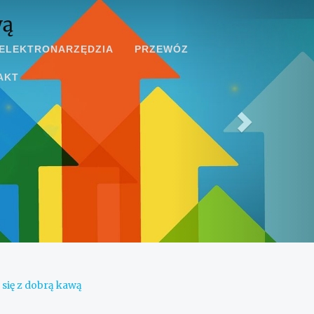
wą
ELEKTRONARZĘDZIA
PRZEWÓZ
AKT
 się z dobrą kawą