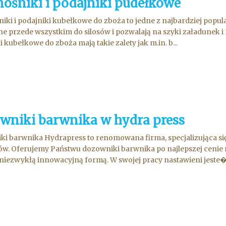
nośniki i podajniki pudełkowe
iki i podajniki kubełkowe do zboża to jedne z najbardziej popul
e przede wszystkim do silosów i pozwalają na szyki załadunek i 
 kubełkowe do zboża mają takie zalety jak m.in. b...
wniki barwnika w hydra press
i barwnika Hydrapress to renomowana firma, specjalizująca się
w. Oferujemy Państwu dozowniki barwnika po najlepszej cenie 
i niezwykłą innowacyjną formą. W swojej pracy nastawieni jeste�.