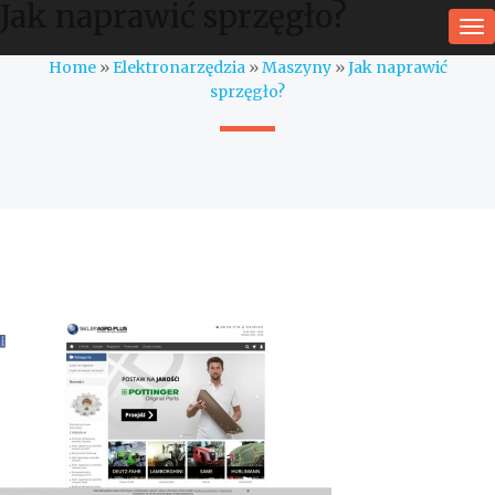
Jak naprawić sprzęgło?
To
na
Home
»
Elektronarzędzia
»
Maszyny
»
Jak naprawić
sprzęgło?