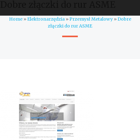
Dobre złączki do rur ASME
Home
»
Elektronarzędzia
»
Przemysł Metalowy
»
Dobre
złączki do rur ASME