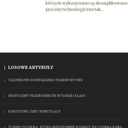
których wykonywane są skomplikowane
procesy technologiczne tak...
LOSOWE ARTYKUŁY
CIĄGNIKOWE ROZWIĄZANIA TRANSPORTOWE
PRODUCENT PRZENOŚNIKÓW WYSOKIEJ KLASY
KORZYSTNE CENY WENTYLACJI
TCHIBO TO FIRMA, KTÓRA NIEUSTANNIE KOJARZY SIĘ Z DOBRĄ KAWĄ