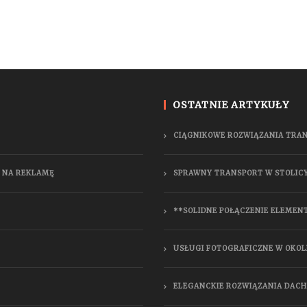
OSTATNIE ARTYKUŁY
CIĄGNIKOWE ROZWIĄZANIA TRA
 NA REKLAMĘ
SPRAWNY TRANSPORT W STOLIC
**SOLIDNE POŁĄCZENIE ELEMEN
USŁUGI FOTOGRAFICZNE W OKOL
ELEGANCKIE ROZWIĄZANIA DAC