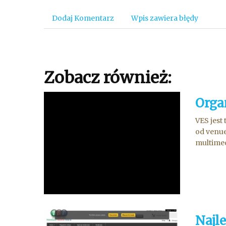
Dodaj Komentarz
Wpis zawiera błędy
Zobacz również:
Orga
VES jest
od venue
multimed
Najl