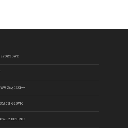
NSPORTOWE
Y
TÓW ZŁĄCZKI**
ICACH GLIWIC
HOWE Z BETONU