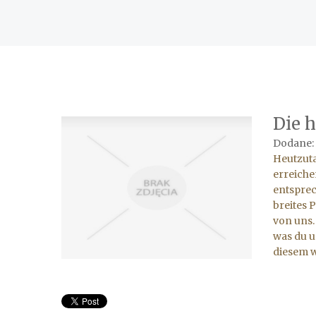
Die h
Dodane:
Heutzuta
erreiche
entsprec
breites 
von uns.
was du u
diesem w