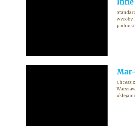
Inne
Standard
wyroby. 
podnosi 
Mar-
Chcesz z
Warszawa
oklejani