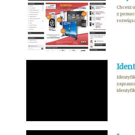
Chcesz u
z pomocą
rozwiąza
Ident
Identyfi
zaprasza
identyfi