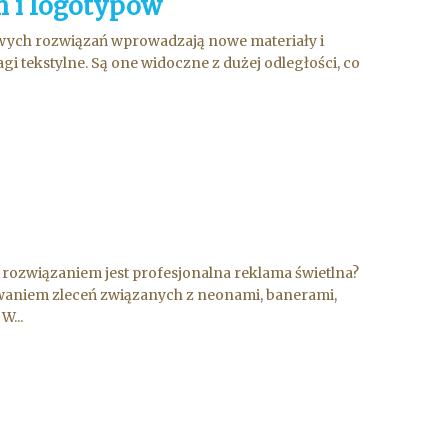
h i logotypów
owych rozwiązań wprowadzają nowe materiały i
i tekstylne. Są one widoczne z dużej odległości, co
 rozwiązaniem jest profesjonalna reklama świetlna?
owaniem zleceń związanych z neonami, banerami,
W...