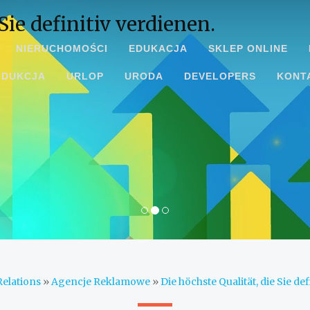
Sie definitiv verdienen.
NIERUCHOMOŚCI
EDUKACJA
SKLEP ONLINE
ODUKCJA
URLOP
URODA
DEVELOPERS
KONT
Relations
»
Agencje Reklamowe
»
Die höchste Qualität, die Sie def