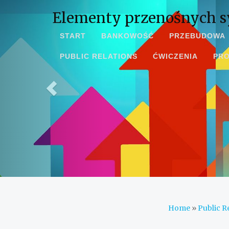
Elementy przenośnych 
START
BANKOWOŚĆ
PRZEBUDOWA
PUBLIC RELATIONS
ĆWICZENIA
PR
Home
»
Public R