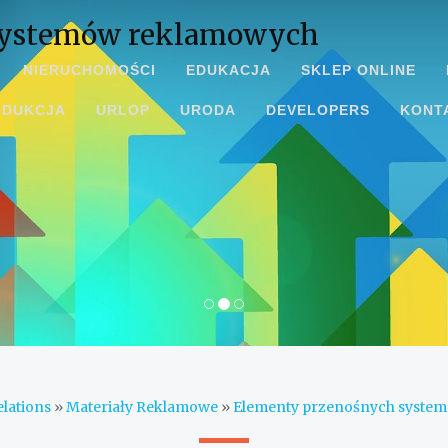
systemów reklamowych
NIERUCHOMOŚCI
EDUKACJA
SKLEP ONLINE
ODUKCJA
URLOP
URODA
DEVELOPERS
KONT
elations
»
Materiały Reklamowe
»
Elementy przenośnych syste