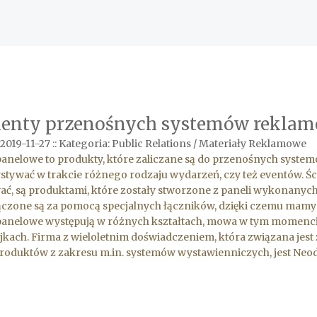
enty przenośnych systemów rekla
2019-11-27
::
Kategoria: Public Relations / Materiały Reklamowe
panelowe to produkty, które zaliczane są do przenośnych sys
tywać w trakcie różnego rodzaju wydarzeń, czy też eventów. Ś
ć, są produktami, które zostały stworzone z paneli wykonanych 
ączone są za pomocą specjalnych łączników, dzięki czemu mamy 
panelowe występują w różnych kształtach, mowa w tym momencie 
kach. Firma z wieloletnim doświadczeniem, która związana jest z
roduktów z zakresu m.in. systemów wystawienniczych, jest Neod