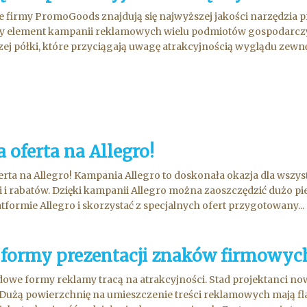
e firmy PromoGoods znajdują się najwyższej jakości narzędzia 
 element kampanii reklamowych wielu podmiotów gospodarczych
ej półki, które przyciągają uwagę atrakcyjnością wyglądu zewnęt
 oferta na Allegro!
rta na Allegro! Kampania Allegro to doskonała okazja dla wszy
 i rabatów. Dzięki kampanii Allegro można zaoszczędzić dużo p
latformie Allegro i skorzystać z specjalnych ofert przygotowany...
 formy prezentacji znaków firmowyc
owe formy reklamy tracą na atrakcyjności. Stad projektanci n
Dużą powierzchnię na umieszczenie treści reklamowych mają flag