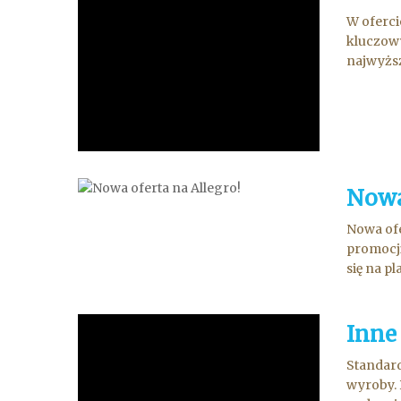
W oferci
kluczowy
najwyższ
Nowa
Nowa ofe
promocji
się na p
Inne
Standard
wyroby. 