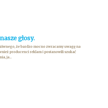
nasze głosy.
 dziwnego, że bardzo mocno zwracamy uwagę na
wnież producenci reklam i postanowili szukać
, ja...