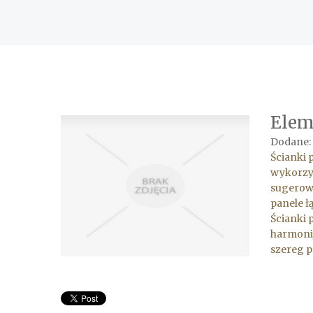
Elem
Dodane: 
Ścianki 
wykorzys
sugerowa
panele ł
Ścianki 
harmonij
szereg p