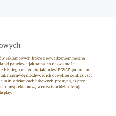
mowych
temów reklamowych, które z powodzeniem można
cianki panelowe, jak sama ich nazwa może
z lekkiego materiału, jakim jest PCV. Wspomniane
tak naprawdę możliwość ich dowolnej konfiguracji.
m.in. o ściankach łukowych, prostych, czy też
 branżą reklamową, a co za tym idzie oferuje
isplay.