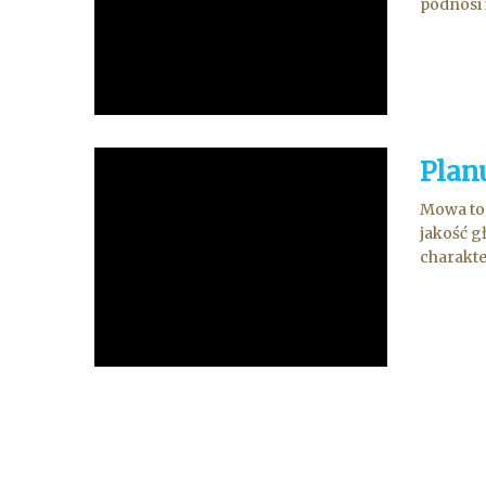
podnosi 
Plan
Mowa to
jakość g
charakte