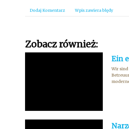
Dodaj Komentarz
Wpis zawiera błędy
Zobacz również:
Ein 
Wir sind
Betreuun
modernen
Narz