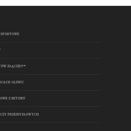
NSPORTOWE
Y
TÓW ZŁĄCZKI**
ICACH GLIWIC
HOWE Z BETONU
ĄCZY PRZEMYSŁOWYCH