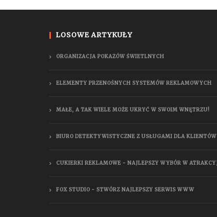
LOSOWE ARTYKUŁY
ORGANIZACJA POKAZÓW ŚWIETLNYCH
ELEMENTY PRZENOŚNYCH SYSTEMÓW REKLAMOWYCH
MAŁE, A TAK WIELE MOŻE UKRYĆ W SWOIM WNĘTRZU!
BIURO DETEKTYWISTYCZNE Z USŁUGAMI DLA KLIENTÓ
CUKIERKI REKLAMOWE - NAJLEPSZY WYBÓR W ATRAKCYJ
FOX STUDIO - STWÓRZ NAJLEPSZY SERWIS WWW