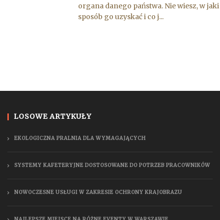
organa danego państwa. Nie wiesz, w jaki
sposób go uzyskać i co j...
LOSOWE ARTYKUŁY
EKOLOGICZNA PRALNIA DLA WYMAGAJĄCYCH
SYSTEMY KAFETERYJNE DOSTOSOWANE DO POTRZEB PRACOWNIKÓW
NOWOCZESNE USŁUGI W ZAKRESIE OCHRONY KRAJOBRAZU
NAJLEPSZE MIEJSCE NA RÓŻNE EVENTY W WARSZAWIE