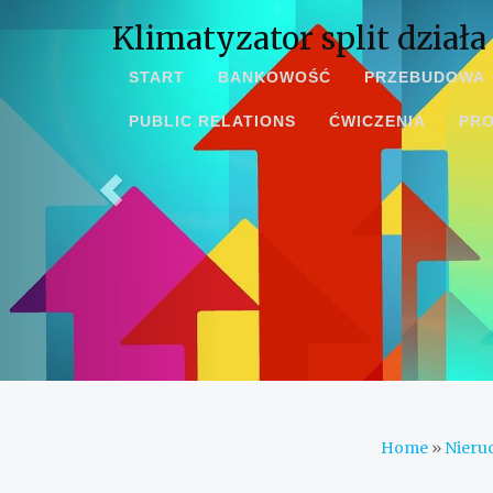
Klimatyzator split działa
START
BANKOWOŚĆ
PRZEBUDOWA
PUBLIC RELATIONS
ĆWICZENIA
PR
Home
»
Nieru