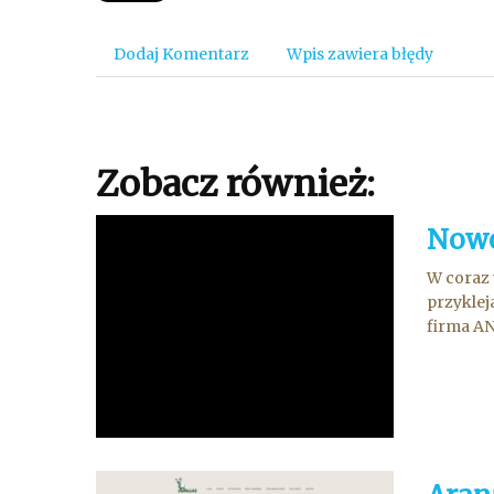
Dodaj Komentarz
Wpis zawiera błędy
Zobacz również:
Nowo
W coraz 
przyklej
firma AN