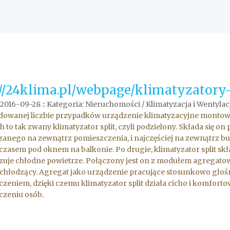
://24klima.pl/webpage/klimatyzatory-
 2016-09-28
::
Kategoria: Nieruchomości / Klimatyzacja i Wentylac
owanej liczbie przypadków urządzenie klimatyzacyjne montowan
h to tak zwany klimatyzator split, czyli podzielony. Składa się 
anego na zewnątrz pomieszczenia, i najczęściej na zewnątrz b
czasem pod oknem na balkonie. Po drugie, klimatyzator split s
zuje chłodne powietrze. Połączony jest on z modułem agrega
chłodzący. Agregat jako urządzenie pracujące stosunkowo gło
zeniem, dzięki czemu klimatyzator split działa cicho i komfor
czeniu osób.