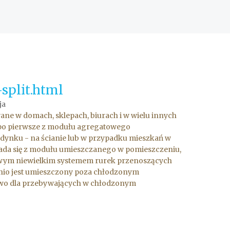
split.html
ja
e w domach, sklepach, biurach i w wielu innych
on po pierwsze z modułu agregatowego
udynku - na ścianie lub w przypadku mieszkań w
kłada się z modułu umieszczanego w pomieszczeniu,
towym niewielkim systemem rurek przenoszących
śnio jest umieszczony poza chłodzonym
towo dla przebywających w chłodzonym