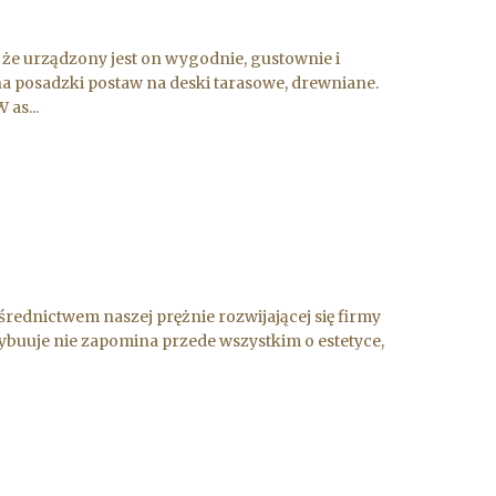
że urządzony jest on wygodnie, gustownie i
ć na posadzki postaw na deski tarasowe, drewniane.
as...
ednictwem naszej prężnie rozwijającej się firmy
ybuuje nie zapomina przede wszystkim o estetyce,