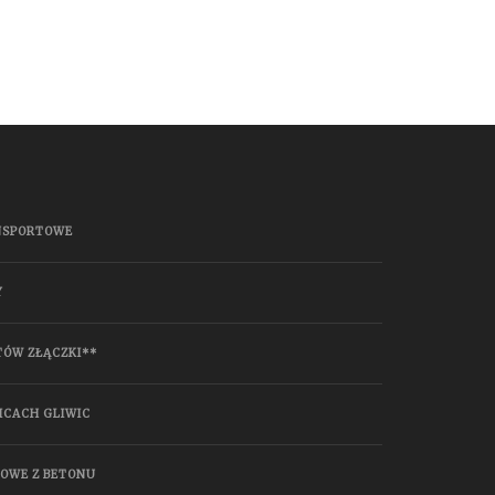
NSPORTOWE
Y
TÓW ZŁĄCZKI**
ICACH GLIWIC
HOWE Z BETONU