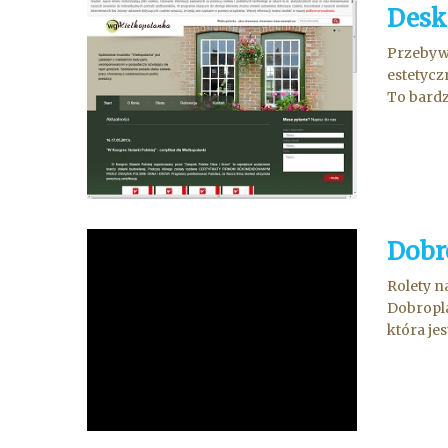
Desk
Przebywa
estetycz
To bardz
Dobr
Rolety n
Dobropla
która je