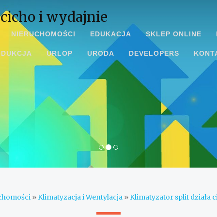
 cicho i wydajnie
NIERUCHOMOŚCI
EDUKACJA
SKLEP ONLINE
ODUKCJA
URLOP
URODA
DEVELOPERS
KONT
chomości
»
Klimatyzacja i Wentylacja
»
Klimatyzator split działa 