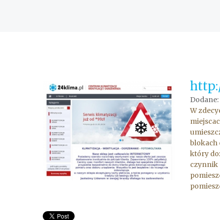
http
Dodane:
W zdecyd
miejscac
umieszcz
blokach 
który do
czynnik 
pomieszc
pomiesz