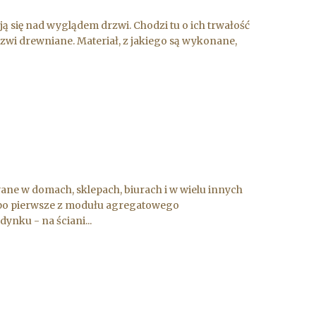
się nad wyglądem drzwi. Chodzi tu o ich trwałość
rzwi drewniane. Materiał, z jakiego są wykonane,
e w domach, sklepach, biurach i w wielu innych
on po pierwsze z modułu agregatowego
ynku - na ściani...