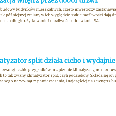
żacja wnętrz przez dobór drzwi.
budowy budynków mieszkalnych, często inwestorzy zastanawiają 
rak późniejszej zmiany w ich wyglądzie. Takie możliwości dają d
na ich długie użytkowanie i możliwości odnawiania. W...
tyzator split działa cicho i wydajnie
owanej liczbie przypadków urządzenie klimatyzacyjne montowan
h to tak zwany klimatyzator split, czyli podzielony. Składa się 
anego na zewnątrz pomieszczenia, i najczęściej na zewnątrz bud