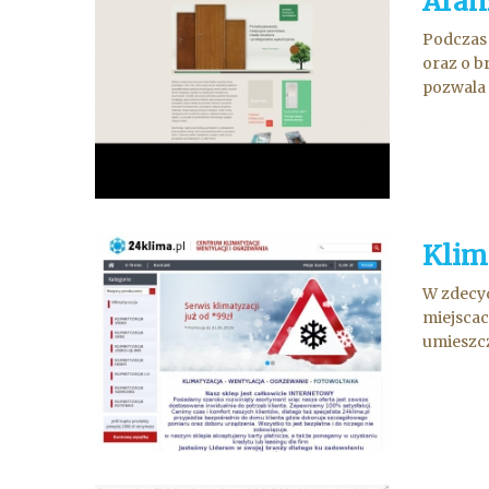
Aran
Podczas 
oraz o b
pozwala 
Klima
W zdecyd
miejscac
umieszcz