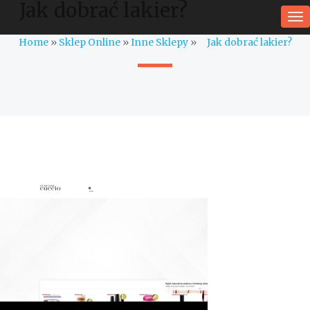
Jak dobrać lakier?
To
na
Home
»
Sklep Online
»
Inne Sklepy
»
Jak dobrać lakier?