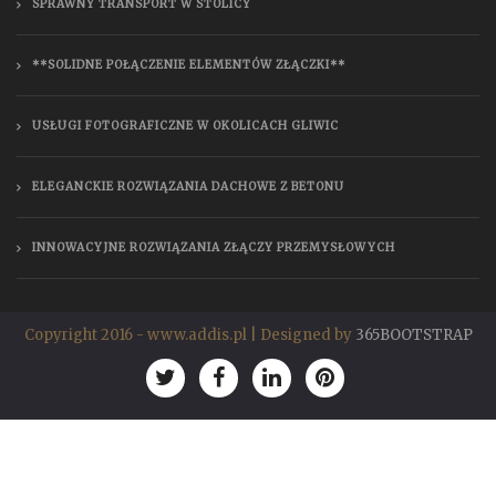
SPRAWNY TRANSPORT W STOLICY
**SOLIDNE POŁĄCZENIE ELEMENTÓW ZŁĄCZKI**
USŁUGI FOTOGRAFICZNE W OKOLICACH GLIWIC
ELEGANCKIE ROZWIĄZANIA DACHOWE Z BETONU
INNOWACYJNE ROZWIĄZANIA ZŁĄCZY PRZEMYSŁOWYCH
Copyright 2016 - www.addis.pl | Designed by
365BOOTSTRAP